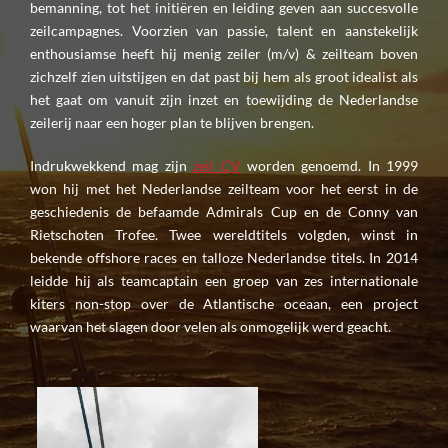
bemanning, tot het initiëren en leiding geven aan succesvolle
zeilcampagnes. Voorzien van passie, talent en aanstekelijk
enthousiamse heeft hij menig zeiler (m/v) & zeilteam boven
zichzelf zien uitstijgen en dat past bij hem als groot idealist als
het gaat om vanuit zijn inzet en toewijding de Nederlandse
zeilerij naar een hoger plan te blijven brengen.
Indrukwekkend mag zijn
zeil CV
worden genoemd. In 1999
won hij met het Nederlandse zeilteam voor het eerst in de
geschiedenis de befaamde Admirals Cup en de Conny van
Rietschoten Trofee. Twee wereldtitels volgden, winst in
bekende offshore races en talloze Nederlandse titels. In 2014
leidde hij als teamcaptain een groep van zes internationale
kiters non-stop over de Atlantische oceaan, een project
waarvan het slagen door velen als onmogelijk werd geacht.