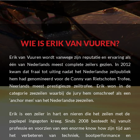
WIE IS ERIK VAN VUUREN?
Erik van Vuuren wordt vanwege zijn reputatie en ervaring als
één van Nederlands meest complete zeilers gezien. In 2012
kwam dat fraai tot uiting nadat het Nederlandse zeilpubliek
hem had genomineerd voor de Conny van Rietschoten Trofee,
Neerlands meest prestigieuze zeiltrofee. Erik won in de
categorie zeezeilen waarbij de jury hem omschreef als een
‘anchor men’ van het Nederlandse zeezeilen.
Erik is een zeiler in hart en nieren die het zeilen met de
paplepel ingegoten kreeg. Sinds 2008 besteedt hij vanuit
professie en voorzien van een enorme know how zijn tijd aan
het verbeteren van techniek, bootperformance en